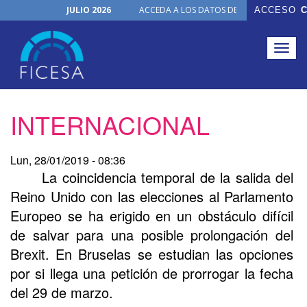
JULIO 2026
ACCEDA A LOS DATOS DE TODOS LOS ÓRGA
ACCESO
C
FICHAS ON-LINE
30 de junio de 2026
NUEVO PRODUCTO
Togg
Junio, 2026
Noticias
navig
Actualizaciones Junio 2026
Pasar
INTERNACIONAL
al
contenido
principal
Lun, 28/01/2019 - 08:36
La coincidencia temporal de la salida del
Reino Unido con las elecciones al Parlamento
Europeo se ha erigido en un obstáculo difícil
de salvar para una posible prolongación del
Brexit. En Bruselas se estudian las opciones
por si llega una petición de prorrogar la fecha
del 29 de marzo.