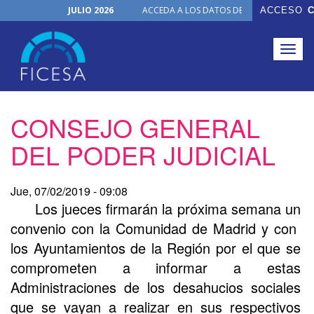
JULIO 2026
ACCEDA A LOS DATOS DE TODOS LOS ÓRGA
ACCESO
C
Noticias
Julio, 2026
NUEVO PRODUCTO
Togg
30 de junio de 2026
navig
Junio, 2026
Pasar
CONSEJO GENERAL
al
contenido
DEL PODER JUDICIAL
principal
Jue, 07/02/2019 - 09:08
Los jueces firmarán la próxima semana un
convenio con la Comunidad de Madrid y con
los Ayuntamientos de la Región por el que se
comprometen a informar a estas
Administraciones de los desahucios sociales
que se vayan a realizar en sus respectivos