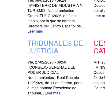
Vie, 06/03/2026 - 09:24
Y COO
MINISTERIO DE INDUSTRIA Y
Decret
TURISMO Nombramientos -
por el 
Orden ITU/171/2026, de 2 de
Leer 
marzo, por la que se nombra
Directora del Centro Español de...
Leer más
TRIBUNALES DE
CE
JUSTICIA
CA
Vie, 27/02/2026 - 08:56
Mié, 2
CONSEJO GENERAL DEL
MINI
PODER JUDICIAL
Ceses 
Nombramientos - Real Decreto
24 de f
122/2026, de 11 de febrero, por el
dispon
que se nombra Presidente del
Genera
Tribunal...
Leer más