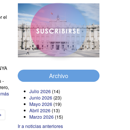
r el
NYA
y
Archivo
 -
rero,
Julio 2026
(14)
 más
Junio 2026
(23)
Mayo 2026
(19)
Abril 2026
(13)
»
Marzo 2026
(15)
Ir a noticias anteriores