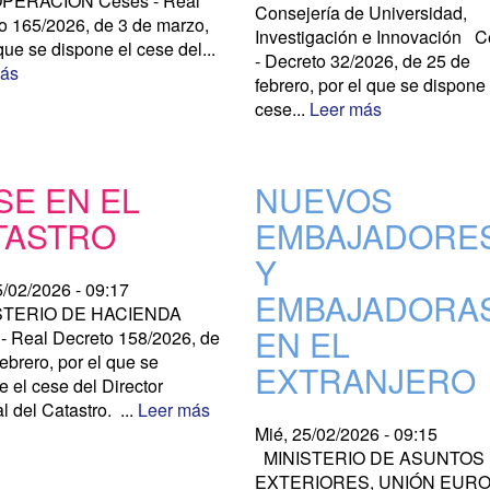
PERACIÓN Ceses - Real
Consejería de Universidad,
o 165/2026, de 3 de marzo,
Investigación e Innovación 
que se dispone el cese del...
- Decreto 32/2026, de 25 de
más
febrero, por el que se dispone 
cese...
Leer más
SE EN EL
NUEVOS
TASTRO
EMBAJADORE
Y
5/02/2026 - 09:17
EMBAJADORA
STERIO DE HACIENDA
EN EL
- Real Decreto 158/2026, de
ebrero, por el que se
EXTRANJERO
e el cese del Director
l del Catastro. ...
Leer más
Mié, 25/02/2026 - 09:15
MINISTERIO DE ASUNTOS
EXTERIORES, UNIÓN EUR