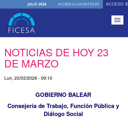
JULIO 2026
ACCEDA A LOS DATOS DE TODOS LOS ÓRGA
ACCESO
C
Noticias
Junio, 2026
NUEVO PRODUCTO
Togg
FICHAS ON-LINE
navig
Organización
Actualizaciones Junio 2026
Pasar
NOTICIAS DE HOY 23
al
contenido
DE MARZO
principal
Lun, 23/03/2026 - 09:10
GOBIERNO BALEAR
Consejería de Trabajo, Función Pública y
Diálogo Social