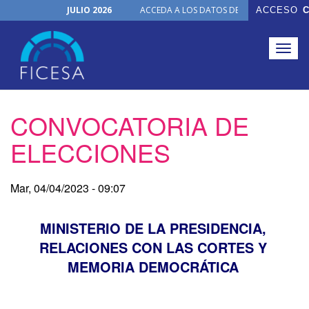
JULIO 2026
ACCEDA A LOS DATOS DE TODOS LOS ÓRGA
ACCESO
C
Horario de Oficina
Junio, 2026
NUEVO PRODUCTO
Togg
30 de junio de 2026
FICHAS ON-LINE
navig
Julio, 2026
Actualizaciones Junio 2026
Noticias
Pasar
CONVOCATORIA DE
Organización
al
contenido
ELECCIONES
principal
Mar, 04/04/2023 - 09:07
MINISTERIO DE LA PRESIDENCIA,
RELACIONES CON LAS CORTES Y
MEMORIA DEMOCRÁTICA