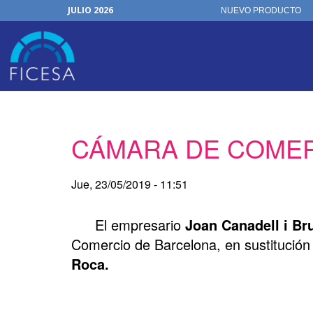
JULIO 2026
NUEVO PRODUCTO
30 de junio de 2026
Horario de Oficina
Junio, 2026
Organización
FICHAS ON-LINE
Pasar
CÁMARA DE COMER
al
contenido
principal
Jue, 23/05/2019 - 11:51
El empresario
Joan Canadell i B
Comercio de Barcelona, en sustitución 
Roca.