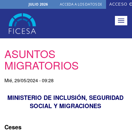
JULIO 2026
ACCEDA A LOS DATOS DE TODOS LOS ÓRGA
ACCESO
C
Noticias
Junio, 2026
NUEVO PRODUCTO
Togg
FICHAS ON-LINE
navig
Pasar
ASUNTOS
al
contenido
MIGRATORIOS
principal
Mié, 29/05/2024 - 09:28
MINISTERIO DE INCLUSIÓN, SEGURIDAD
SOCIAL Y MIGRACIONES
Ceses