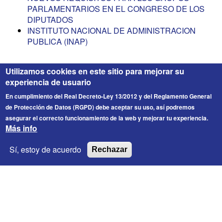
PARLAMENTARIOS EN EL CONGRESO DE LOS
DIPUTADOS
INSTITUTO NACIONAL DE ADMINISTRACION
PUBLICA (INAP)
Utilizamos cookies en este sitio para mejorar su
experiencia de usuario
En cumplimiento del Real Decreto-Ley 13/2012 y del Reglamento General
de Protección de Datos (RGPD) debe aceptar su uso, así podremos
asegurar el correcto funcionamiento de la web y mejorar tu experiencia.
Más info
FICESA
© 2026 Fichero de Cargos Estirado S.A. Todos los
Sí, estoy de acuerdo
Rechazar
derechos reservados.
Enlaces de interés
Contacto
Información Legal
Política de privacidad
Política de Cookies