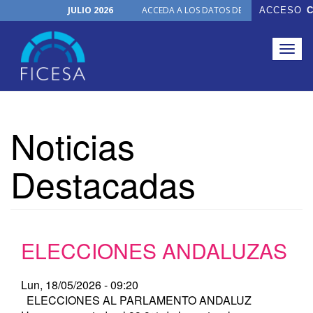
JULIO 2026
ACCEDA A LOS DATOS DE TODOS LOS ÓRGA
ACCESO
C
FICHAS ON-LINE
NUEVO PRODUCTO
Togg
navig
Pasar
al
Noticias
contenido
principal
Destacadas
ELECCIONES ANDALUZAS
Lun, 18/05/2026 - 09:20
ELECCIONES AL PARLAMENTO ANDALUZ