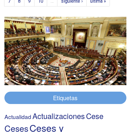
7
8
9
10
…
siguiente ›
última »
Etiquetas
Actualizaciones
Cese
Actualidad
Ceses y
Ceses