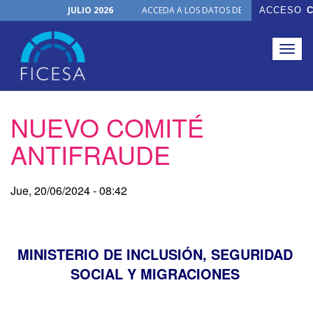
JULIO 2026
ACCEDA A LOS DATOS DE TODOS LOS ÓRGA
ACCESO
C
Actualizaciones Junio 2026
30 de junio de 2026
NUEVO PRODUCTO
Togg
Julio, 2026
navig
Junio, 2026
Pasar
NUEVO COMITÉ
al
contenido
ANTIFRAUDE
principal
Jue, 20/06/2024 - 08:42
MINISTERIO DE INCLUSIÓN, SEGURIDAD
SOCIAL Y MIGRACIONES