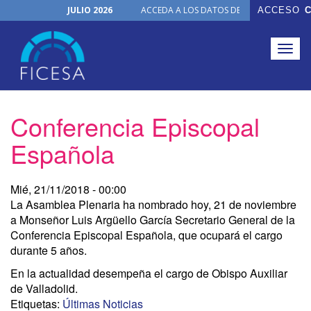
JULIO 2026
ACCEDA A LOS DATOS DE TODOS LOS ÓRGA
ACCESO
C
Horario de Oficina
Julio, 2026
NUEVO PRODUCTO
Togg
Actualizaciones Junio 2026
navig
Noticias
FICHAS ON-LINE
Pasar
Conferencia Episcopal
al
contenido
Española
principal
Mié, 21/11/2018 - 00:00
La Asamblea Plenaria ha nombrado hoy, 21 de noviembre
a Monseñor Luis Argüello García Secretario General de la
Conferencia Episcopal Española, que ocupará el cargo
durante 5 años.
En la actualidad desempeña el cargo de Obispo Auxiliar
de Valladolid.
Etiquetas:
Últimas Noticias