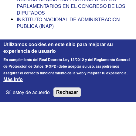
PARLAMENTARIOS EN EL CONGRESO DE LOS
DIPUTADOS
INSTITUTO NACIONAL DE ADMINISTRACION
PUBLICA (INAP)
Utilizamos cookies en este sitio para mejorar su
experiencia de usuario
En cumplimiento del Real Decreto-Ley 13/2012 y del Reglamento General
de Protección de Datos (RGPD) debe aceptar su uso, así podremos
asegurar el correcto funcionamiento de la web y mejorar tu experiencia.
Más info
FICESA
© 2026 Fichero de Cargos Estirado S.A. Todos los
Sí, estoy de acuerdo
Rechazar
derechos reservados.
Enlaces de interés
Contacto
Información Legal
Política de privacidad
Política de Cookies