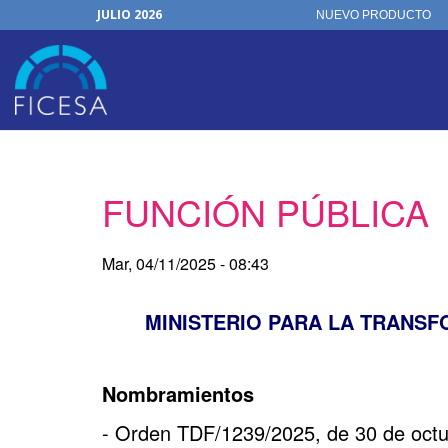
JULIO 2026
NUEVO PRODUCTO
Julio, 2026
Actualizaciones Junio 2026
Junio, 2026
Noticias
30 de junio de 2026
Horario de Oficina
Organización
FICHAS ON-LINE
Pasar
FUNCIÓN PÚBLICA
al
contenido
principal
Mar, 04/11/2025 - 08:43
MINISTERIO PARA LA TRANSF
Nombramientos
- Orden TDF/1239/2025, de 30 de octub