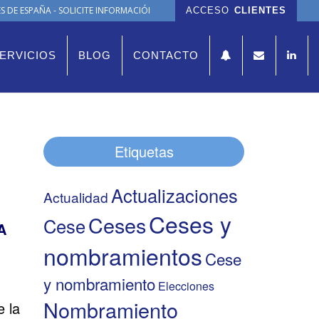
 DE ESPAÑA - SOLICITE INFORMACIÓN
ACCESO
CLIENTES
ERVICIOS
BLOG
CONTACTO
Etiquetas
Actualizaciones
Actualidad
Ceses y
Ceses
Cese
A
nombramientos
Cese
y nombramiento
Elecciones
Nombramiento
e la