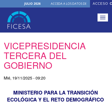
JULIO 2026
ACCEDA A LOS DATOS DE TODOS LOS ÓRGA
ACCESO
C
Organización
NUEVO PRODUCTO
Togg
navig
Pasar
VICEPRESIDENCIA
al
contenido
TERCERA DEL
principal
GOBIERNO
Mié, 19/11/2025 - 09:20
MINISTERIO PARA LA TRANSICIÓN
ECOLÓGICA Y EL RETO DEMOGRÁFICO