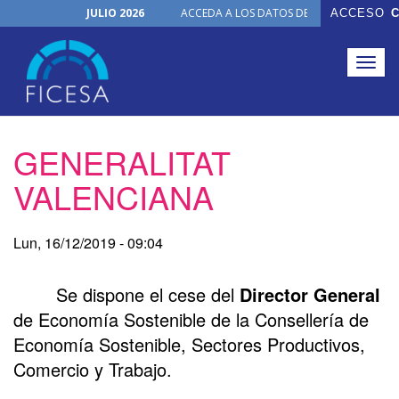
JULIO 2026
ACCEDA A LOS DATOS DE TODOS LOS ÓRGA
ACCESO
C
Noticias
30 de junio de 2026
NUEVO PRODUCTO
Togg
Junio, 2026
navig
Julio, 2026
Pasar
GENERALITAT
al
contenido
VALENCIANA
principal
Lun, 16/12/2019 - 09:04
Se dispone el cese del
Director General
de Economía Sostenible de la Consellería de
Economía Sostenible, Sectores Productivos,
Comercio y Trabajo.