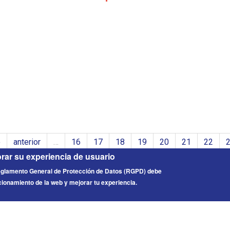
o
anterior
…
16
17
18
19
20
21
22
orar su experiencia de usuario
Reglamento General de Protección de Datos (RGPD) debe
cionamiento de la web y mejorar tu experiencia.
os reservados.
Enlaces de interés
Contacto
Infor