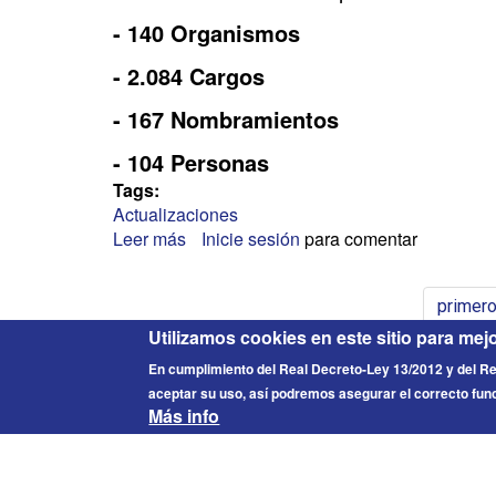
- 140 Organismos
- 2.084 Cargos
- 167 Nombramientos
- 104 Personas
Tags:
Actualizaciones
Leer más
sobre
Inicie sesión
para comentar
COMPUFAC
3.0
primer
Utilizamos cookies en este sitio para mej
En cumplimiento del Real Decreto-Ley 13/2012 y del 
aceptar su uso, así podremos asegurar el correcto fun
FICESA
© 2026 Fichero de Cargos Estirado S.A. Todos los derech
Más info