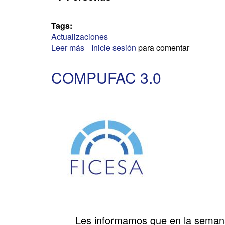
Tags:
Actualizaciones
Leer más
sobre
Inicie sesión
para comentar
COMPUFAC
3.0
COMPUFAC 3.0
Les informamos que en la semana d