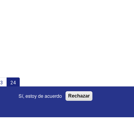
23
24
Sí, estoy de acuerdo
Rechazar
mación Legal
Política de privacidad
Política de Cookies