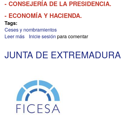
- CONSEJERÍA DE LA PRESIDENCIA.
- ECONOMÍA Y HACIENDA.
Tags:
Ceses y nombramientos
Leer más
sobre
Inicie sesión
para comentar
JUNTA
DE
JUNTA DE EXTREMADURA
CASTILLA
Y
LEÓN