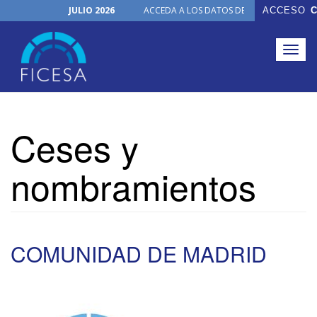
JULIO 2026
ACCEDA A LOS DATOS DE TODOS LOS ÓRGA
ACCESO
C
NUEVO PRODUCTO
Togg
Organización
navig
Horario de Oficina
Actualizaciones Junio 2026
Pasar
FICHAS ON-LINE
al
Ceses y
contenido
Noticias
principal
nombramientos
COMUNIDAD DE MADRID