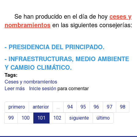
Se han producido en el día de hoy
ceses y
nombramientos
en las siguientes consejerías:
- PRESIDENCIA DEL PRINCIPADO.
- INFRAESTRUCTURAS, MEDIO AMBIENTE
Y CAMBIO CLIMÁTICO.
Tags:
Ceses y nombramientos
Leer más
sobre
Inicie sesión
para comentar
PRINCIPADO
DE
primero
anterior
…
94
95
96
97
98
ASTURIAS
99
100
101
102
siguiente
último