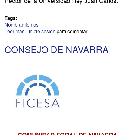
Rector de la Universidad Rey Juan Carlos.
Tags:
Nombramientos
Leer más
sobre
Inicie sesión
para comentar
UNIVERSIDAD
REY
CONSEJO DE NAVARRA
JUAN
CARLOS
COMUNIDAD FORAL DE NAVARRA