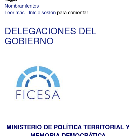
Nombramientos
Leer más
sobre
Inicie sesión
para comentar
CONSEJO
ECONÓMICO
DELEGACIONES DEL
Y
GOBIERNO
SOCIALES
DE
LAS
ILLES
BALEARS
MINISTERIO DE POLÍTICA TERRITORIAL Y
MEMORIA DEMOCRÁTICA