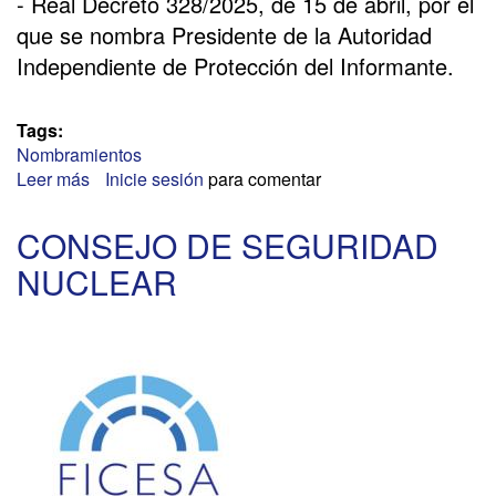
- Real Decreto 328/2025, de 15 de abril, por el
que se nombra Presidente de la Autoridad
Independiente de Protección del Informante.
Tags:
Nombramientos
Leer más
sobre
Inicie sesión
para comentar
AUTORIDAD
INDEPENDIENTE
CONSEJO DE SEGURIDAD
DE
NUCLEAR
PROTECCIÓN
AL
INFORMANTE