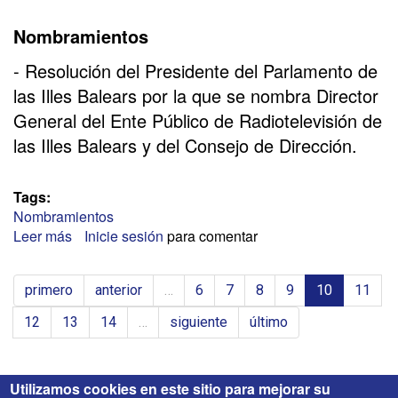
Nombramientos
- Resolución del Presidente del Parlamento de
las Illes Balears por la que se nombra Director
General del Ente Público de Radiotelevisión de
las Illes Balears y del Consejo de Dirección.
Tags:
Nombramientos
Leer más
sobre
Inicie sesión
para comentar
RADIOTELEVISION
DE
primero
anterior
…
6
7
8
9
10
11
LAS
ISLAS
12
13
14
…
siguiente
último
BALEARES
Utilizamos cookies en este sitio para mejorar su