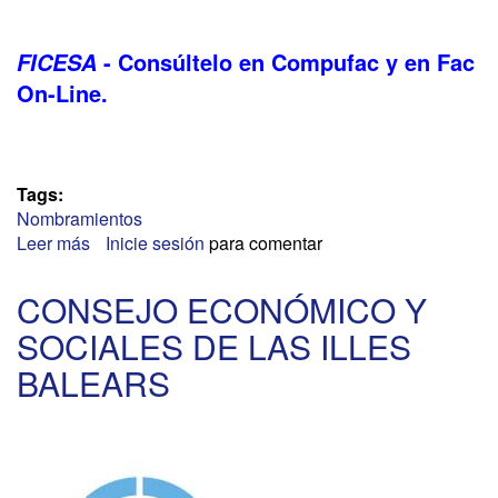
- Consúltelo en Compufac y en Fac
FICESA
On-Line.
Tags:
Nombramientos
Leer más
sobre
Inicie sesión
para comentar
AUDIENCIA
PROVINCIAL
CONSEJO ECONÓMICO Y
DE
SOCIALES DE LAS ILLES
BIZKAIA
BALEARS