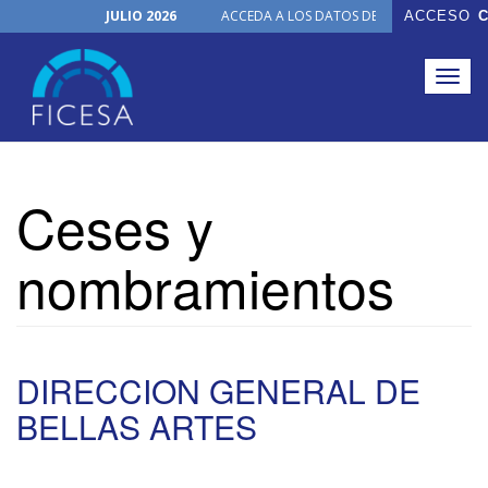
JULIO 2026
ACCEDA A LOS DATOS DE TODOS LOS ÓRGAN
ACCESO
C
Noticias
30 de junio de 2026
NUEVO PRODUCTO
Togg
navig
Pasar
al
Ceses y
contenido
principal
nombramientos
DIRECCION GENERAL DE
BELLAS ARTES