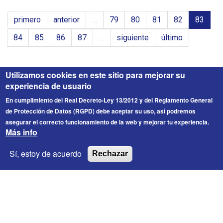
NOTICIA
EN
primero
anterior
…
79
80
81
82
83
ANDALUCÍA
84
85
86
87
…
siguiente
último
Utilizamos cookies en este sitio para mejorar su
experiencia de usuario
En cumplimiento del Real Decreto-Ley 13/2012 y del Reglamento General
de Protección de Datos (RGPD) debe aceptar su uso, así podremos
asegurar el correcto funcionamiento de la web y mejorar tu experiencia.
Más info
FICESA
© 2026 Fichero de Cargos Estirado S.A. Todos los
Sí, estoy de acuerdo
Rechazar
derechos reservados.
Enlaces de interés
Contacto
Información Legal
Política de privacidad
Política de Cookies