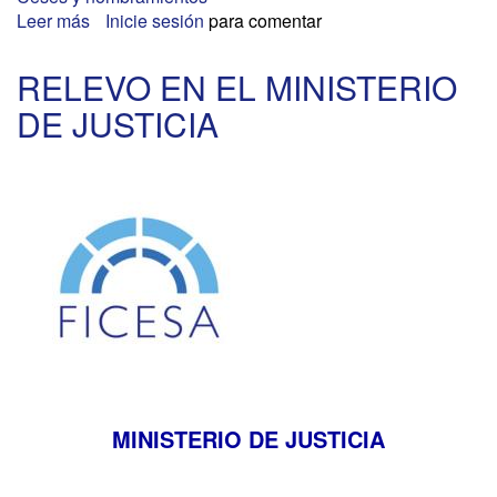
Leer más
sobre
Inicie sesión
para comentar
CONSEJO
DE
RELEVO EN EL MINISTERIO
LA
DE JUSTICIA
MUJER
DE
MADRID
MINISTERIO DE JUSTICIA