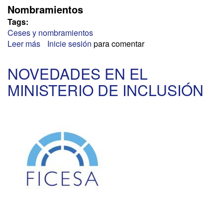
Nombramientos
Tags:
Ceses y nombramientos
Leer más
sobre
Inicie sesión
para comentar
DIRECCION
GENERAL
NOVEDADES EN EL
DE
MINISTERIO DE INCLUSIÓN
BELLAS
ARTES