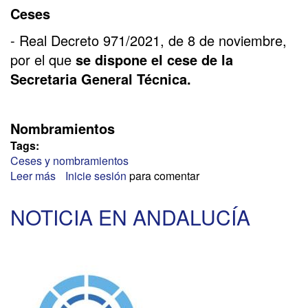
Ceses
- Real Decreto 971/2021, de 8 de noviembre,
por el que
se dispone el cese de la
Secretaria General Técnica.
Nombramientos
Tags:
Ceses y nombramientos
Leer más
sobre
Inicie sesión
para comentar
RELEVO
EN
NOTICIA EN ANDALUCÍA
EL
MINISTERIO
DE
JUSTICIA