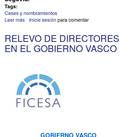
Tags:
Ceses y nombramientos
Leer más
sobre
Inicie sesión
para comentar
CAMBIOS
IMPORTANTES
RELEVO DE DIRECTORES
EN
EN EL GOBIERNO VASCO
LA
AGENCIA
TRIBUTARIA
GOBIERNO VASCO