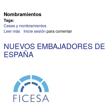
Nombramientos
Tags:
Ceses y nombramientos
Leer más
sobre
Inicie sesión
para comentar
GABINETE
DE
NUEVOS EMBAJADORES DE
LA
ESPAÑA
MINISTRA
DE
DEFENSA