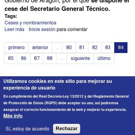
cese del Secretario General Técnico.
Tags:
Ceses y nombramientos
Leer más
sobre
Inicie sesión
para comentar
CAMBIOS
EN
primero
anterior
…
80
81
82
83
84
EL
GOBIERNO
85
86
87
88
…
siguiente
último
DE
ARAGÓN
Utilizamos cookies en este sitio para mejorar su
experiencia de usuario
En cumplimiento del Real Decreto-Ley 13/2012 y del Reglamento General
de Protección de Datos (RGPD) debe aceptar su uso, así podremos
asegurar el correcto funcionamiento de la web y mejorar tu experiencia.
Más info
FICESA
© 2026 Fichero de Cargos Estirado S.A. Todos los
Sí, estoy de acuerdo
Rechazar
derechos reservados.